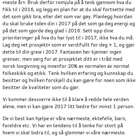
«neste år». Bruk derfor romjula på å tenk gjennom hva du
fikk til i 2016, og legg en plan for at du skal fortsette med
det som gikk bra, eller det som var gøy. Planlegg hvordan
du skal bruke tiden din i 2017 på det som ga deg energi og
på det som gjorde deg glad i 2016. Sett opp dine
prioriteringer på hva du har lyst til i 2017, ikke hva du må.
Lag deg «et prosjekt» som er verdifullt for deg + 1, og gjør
dette til din greie i 2017. Fantasien her kjenner ingen
grenser, men sørg for at prosjektet ditt er i tråd med
norsk lovgivning og innenfor 20% av normalen av normal
folkeskikk og etikk. Tenk hvilken erfaring og kunnskap du
besitter og hvilken forskjell du kan gjøre for noen som ikke
besitter de kvaliteter som du gjør.
Vi kommer dessverre ikke til å klare å redde hele verden
alene, men vi kan gjøre 2017 litt bedre for minst 1 person.
De vi best kan hjelpe er våre nærmeste, ektefelle, barn,
foreldre etc. Vi har en tendens til å tenke for stort på
hvem vi skal bidra til, og så glemmer vi våre nærmeste.