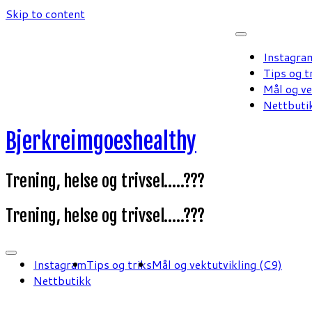
Skip to content
Instagra
Tips og t
Mål og ve
Nettbuti
Bjerkreimgoeshealthy
Trening, helse og trivsel…..???
Trening, helse og trivsel…..???
Instagram
Tips og triks
Mål og vektutvikling (C9)
Nettbutikk