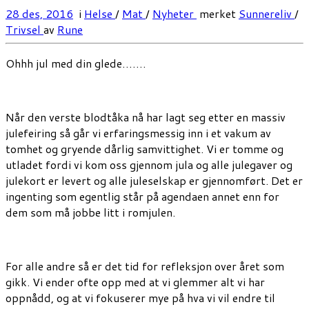
28 des, 2016
i
Helse
/
Mat
/
Nyheter
merket
Sunnereliv
/
Trivsel
av
Rune
Ohhh jul med din glede…….
Når den verste blodtåka nå har lagt seg etter en massiv
julefeiring så går vi erfaringsmessig inn i et vakum av
tomhet og gryende dårlig samvittighet. Vi er tomme og
utladet fordi vi kom oss gjennom jula og alle julegaver og
julekort er levert og alle juleselskap er gjennomført. Det er
ingenting som egentlig står på agendaen annet enn for
dem som må jobbe litt i romjulen.
For alle andre så er det tid for refleksjon over året som
gikk. Vi ender ofte opp med at vi glemmer alt vi har
oppnådd, og at vi fokuserer mye på hva vi vil endre til