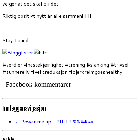
velger at det skal bli det.
Riktig positivt nytt år alle sammen!!!!!!
Stay Tuned…..
#verdier #nestekjærlighet #trening #slanking #trivsel
#sunnereliv #vektreduksjon #bjerkreimgoeshealthy
Facebook kommentarer
Innleggsnavigasjon
←
Power me up – PULL!!!%&##¤»