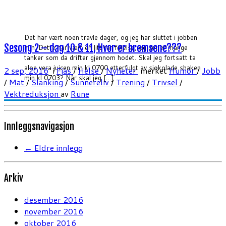
Det har vært noen travle dager, og jeg har sluttet i jobben
Sesong 2 – dag 10 & 11, Hvor er bremsene???
min. Dette har vært en litt rar følelse, og det er mange
tanker som da drifter gjennom hodet. Skal jeg fortsatt ta
aloe vera juicen min kl 0700 etterfulgt av sjokolade shaken
2 sep, 2016
i
Fjas
/
Helse
/
Nyheter
merket
Humor
/
Jobb
min kl 0703? Når skal jeg […]
/
Mat
/
Slanking
/
Sunnereliv
/
Trening
/
Trivsel
/
Vektreduksjon
av
Rune
Innleggsnavigasjon
←
Eldre innlegg
Arkiv
desember 2016
november 2016
oktober 2016