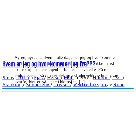
Ayree, ayree…. Hvem i alle dager er jeg og hvor kommer
Hvem er jeg og hvor kommer jeg fra???
jeg fra? har dere noen gang lurt på dette, og ikke minst
like viktig har dere egentlig funnet ut av dette. På min
endringsreise så dukker det opp stadig vekk ny kunnskap,
9 nov, 2016
i
Fjas
/
Helse
/
Mat
merket
Humor
/
Mat
/
hvorfor bier er så glade i blomster, […]
Slanking
/
Sunnereliv
/
Trivsel
/
Vektreduksjon
av
Rune