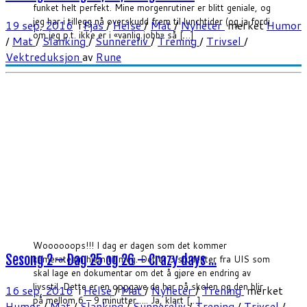
funket helt perfekt. Mine morgenrutiner er blitt geniale, og
jeg har i tillegg nå overskudd frem til lunchtider (og ja fordi
19 sep, 2016
i
Fjas
/
Helse
/
Mat
/
Nyheter
merket
Humor
om jeg p.t. ikke er i «vanlig jobb» så […]
/
Mat
/
Slanking
/
Sunnereliv
/
Trening
/
Trivsel
/
Vektreduksjon
av
Rune
Woooooops!!! I dag er dagen som det kommer
Sesong 2 – Dag 25 og 26 – Crazy days ...
kamerateam hjem til meg. Det er 3 studenter fra UIS som
skal lage en dokumentar om det å gjøre en endring av
livsstil. Dette er en oppgave de har på skolen og den blir
16 sep, 2016
i
Helse
/
Mat
/
Nyheter
/
Trening
merket
på mellom 6 – 9 minutter….. Ja, klart […]
Humor
/
Mat
/
Slanking
/
Sunnereliv
/
Trening
/
Trivsel
/