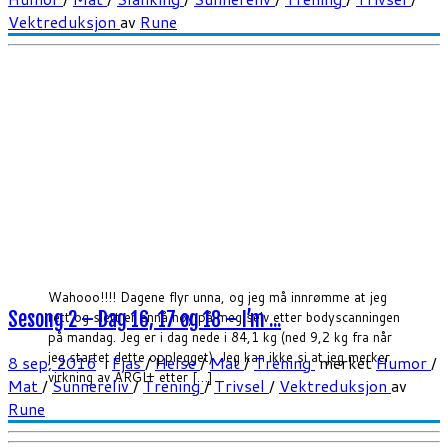
Vektreduksjon
av
Rune
Wahooo!!!! Dagene flyr unna, og jeg må innrømme at jeg
Sesong 2 – Dag 16, 17 og 18 – I’m ...
rett og slett er ennå høy på meg selv etter bodyscanningen
på mandag. Jeg er i dag nede i 84,1 kg (ned 9,2 kg fra når
jeg startet dette opplegget). Jeg kan ikke si at jeg merker
8 sep, 2016
i
Fjas
/
Helse
/
Mat
/
Trening
merket
Humor
/
virkning av ARGI+ etter […]
Mat
/
Sunnereliv
/
Trening
/
Trivsel
/
Vektreduksjon
av
Rune