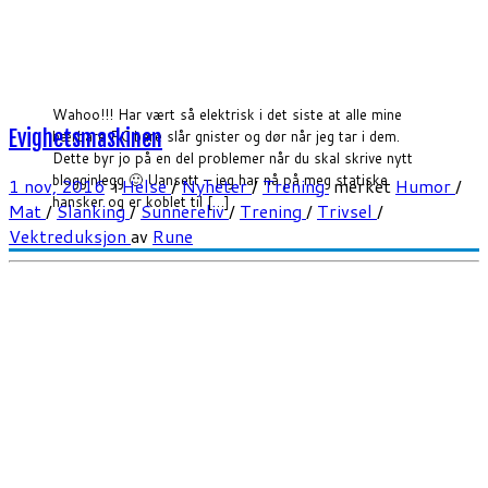
Wahoo!!! Har vært så elektrisk i det siste at alle mine
Evighetsmaskinen
bærbare PC bare slår gnister og dør når jeg tar i dem.
Dette byr jo på en del problemer når du skal skrive nytt
blogginlegg 🙂 Uansett – jeg har nå på meg statiske
1 nov, 2016
i
Helse
/
Nyheter
/
Trening
merket
Humor
/
hansker og er koblet til […]
Mat
/
Slanking
/
Sunnereliv
/
Trening
/
Trivsel
/
Vektreduksjon
av
Rune