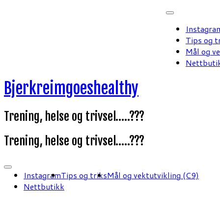
Skip
to
Instagra
content
Tips og t
Mål og ve
Nettbuti
Bjerkreimgoeshealthy
Trening, helse og trivsel…..???
Trening, helse og trivsel…..???
Instagram
Tips og triks
Mål og vektutvikling (C9)
Nettbutikk