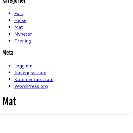
Kategorier
Fjas
Helse
Mat
Nyheter
Trening
Meta
Logg inn
Innleggsstrøm
Kommentarstrøm
WordPress.org
Mat