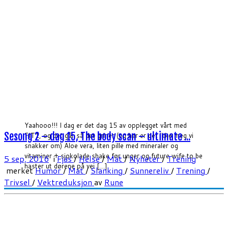
Yaahooo!!! I dag er det dag 15 av opplegget vårt med
Sesong 2 – dag 15, The body scan – ultimate ...
FIT1, og det går så det griner (og her er det ikke meg vi
snakker om) Aloe vera, liten pille med mineraler og
vitaminer + sjokolade shake før unger og future wife to be
5 sep, 2016
i
Fjas
/
Helse
/
Mat
/
Nyheter
/
Trening
haster ut dørene på vei […]
merket
Humor
/
Mat
/
Slanking
/
Sunnereliv
/
Trening
/
Trivsel
/
Vektreduksjon
av
Rune