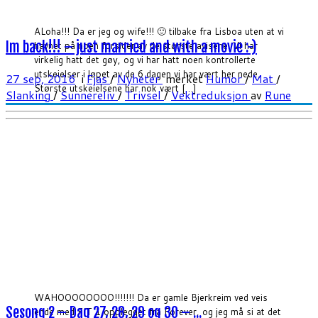
ALoha!!! Da er jeg og wife!!! 🙂 tilbake fra Lisboa uten at vi
Im back!!! – just married and with a movie :-)
havnet på noen forsider av de største avisene. Vi har
virkelig hatt det gøy, og vi har hatt noen kontrollerte
utskeielser i løpet av de 6 dagen vi har vært her nede.
27 sep, 2016
i
Fjas
/
Nyheter
merket
Humor
/
Mat
/
Største utskeielsene har nok vært […]
Slanking
/
Sunnereliv
/
Trivsel
/
Vektreduksjon
av
Rune
WAHOOOOOOOO!!!!!!! Da er gamle Bjerkreim ved veis
Sesong 2 – Dag 27, 28, 29 og 30 – ...
ende med FIT 1 opplegget fra Forever, og jeg må si at det